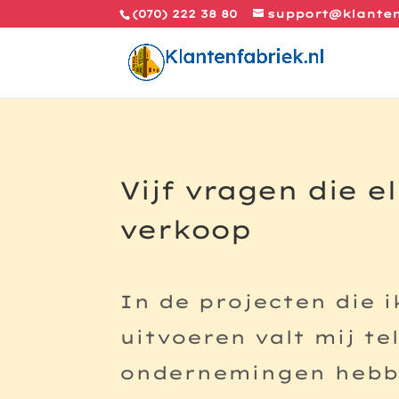
(070) 222 38 80
support@klanten
Vijf vragen die e
verkoop
In de projecten die 
uitvoeren valt mij t
ondernemingen hebbe