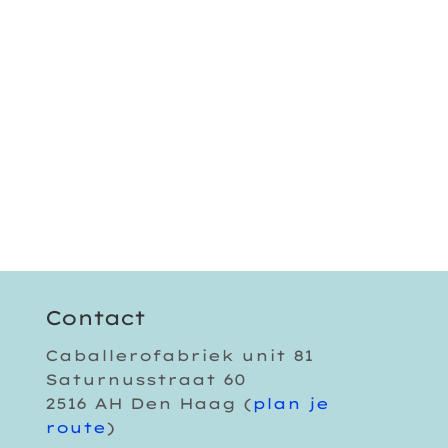
Contact
Caballerofabriek unit 81
Saturnusstraat 60
2516 AH Den Haag (
plan je
route
)