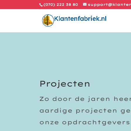
(070) 222 38 80
support@klanten
Projecten
Zo door de jaren he
aardige projecten g
onze opdrachtgevers