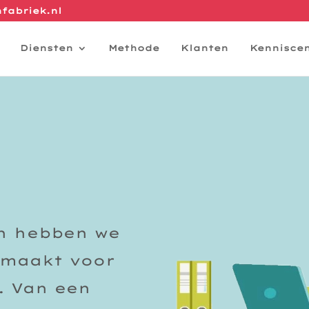
fabriek.nl
Diensten
Methode
Klanten
Kennisce
en hebben we
emaakt voor
. Van een