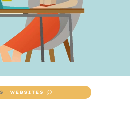
S
WEBSITES