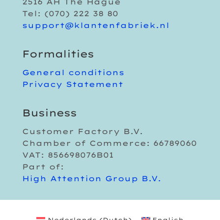
2516 AH The Hague
Tel: (070) 222 38 80
support@klantenfabriek.nl
Formalities
General conditions
Privacy Statement
Business
Customer Factory B.V.
Chamber of Commerce: 66789060
VAT: 856698076B01
Part of:
High Attention Group B.V.
Nederlands
(
Dutch
)
English